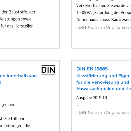
Verkehrsflächen.Sie wurde v
 der Baustoffe, der
10-05 AA „Einordung der Vers
leistungen sowie
Normenausschuss Bauwesen (
für das Herstellen
- DIN-Norm im Originaltext 
DIN EN 15885
en innerhalb von
Klassifizierung und Eige
d
für die Renovierung und
Abwasserkanälen und -l
Ausgabe 2019-10
ngen und
...
- DIN-Norm im Originaltext 
Sie trifft im
r Leitungen, die