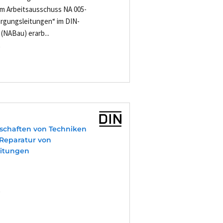
om Arbeitsausschuss NA 005-
orgungsleitungen“ im DIN-
NABau) erarb...
-
nschaften von Techniken
 Reparatur von
eitungen
-