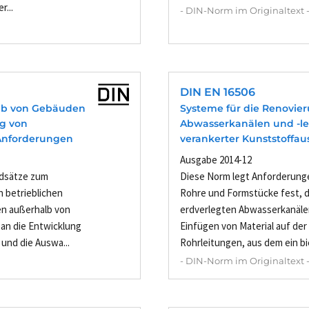
r...
- DIN-Norm im Originaltext 
DIN EN 16506
lb von Gebäuden
Systeme für die Renovie
g von
Abwasserkanälen und -lei
 Anforderungen
verankerter Kunststoffau
Ausgabe 2014-12
ndsätze zum
Diese Norm legt Anforderung
 betrieblichen
Rohre und Formstücke fest, d
n außerhalb von
erdverlegten Abwasserkanäle
an die Entwicklung
Einfügen von Material auf de
nd die Auswa...
Rohrleitungen, aus dem ein bie
- DIN-Norm im Originaltext 