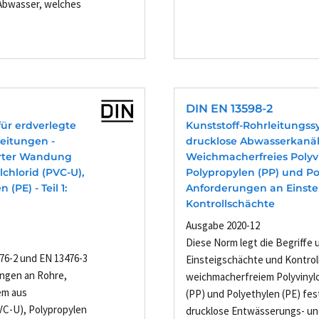
 Abwasser, welches
DIN EN 13598-2
für erdverlegte
Kunststoff-Rohrleitungss
eitungen -
drucklose Abwasserkanäl
erter Wandung
Weichmacherfreies Polyvi
chlorid (PVC-U),
Polypropylen (PP) und Poly
(PE) - Teil 1:
Anforderungen an Einst
Kontrollschächte
Ausgabe 2020-12
Diese Norm legt die Begriffe
76-2 und EN 13476-3
Einsteigschächte und Kontrol
ungen an Rohre,
weichmacherfreiem Polyvinylc
em aus
(PP) und Polyethylen (PE) fest
VC-U), Polypropylen
drucklose Entwässerungs- und