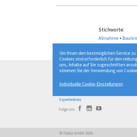
Stichworte:
•
Abnahme
Baulei
Um Ihnen den bestmöglichen Service zu b
Cookies sind erforderlich für den reibun
uns, Inhalte auf Sie zugeschnitten anzub
stimmen Sie der Verwendung von Cookie
Der Bauprofessor
Individuelle Cookie-Einstellungen
Bauwissen besser finden.
Über Bauprofessor
Expertenkreis
Folge uns
© f:data GmbH 2026