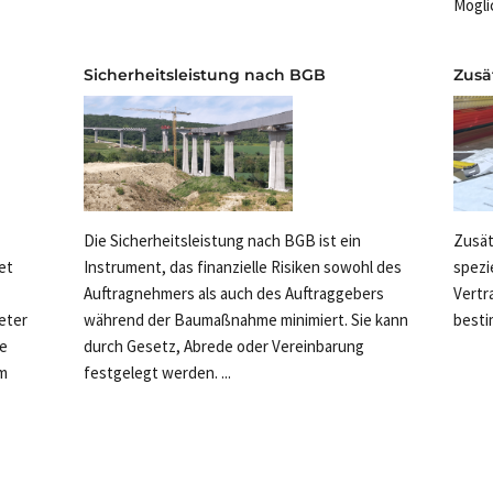
Mögli
Sicherheitsleistung nach BGB
Zusä
Die Sicherheitsleistung nach BGB ist ein
Zusät
Instrument, das finanzielle Risiken sowohl des
spezi
et
Auftragnehmers als auch des Auftraggebers
Vertr
während der Baumaßnahme minimiert. Sie kann
besti
eter
durch Gesetz, Abrede oder Vereinbarung
e
festgelegt werden. ...
em