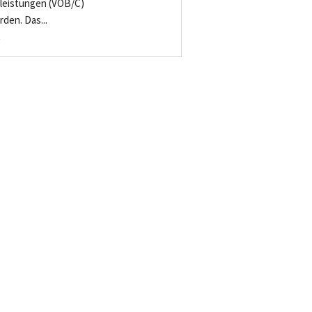
leistungen (VOB/C)
den. Das...
-