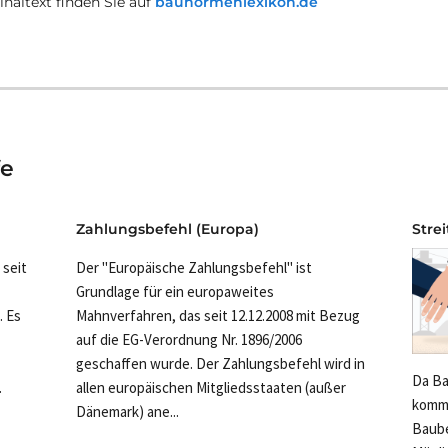
naltext finden Sie auf
baunormenlexikon.de
fe
Zahlungsbefehl (Europa)
Stre
 seit
Der "Europäische Zahlungsbefehl" ist
Grundlage für ein europaweites
. Es
Mahnverfahren, das seit 12.12.2008 mit Bezug
auf die EG-Verordnung Nr. 1896/2006
geschaffen wurde. Der Zahlungsbefehl wird in
Da Ba
.
allen europäischen Mitgliedsstaaten (außer
kommt
Dänemark) ane...
Baube