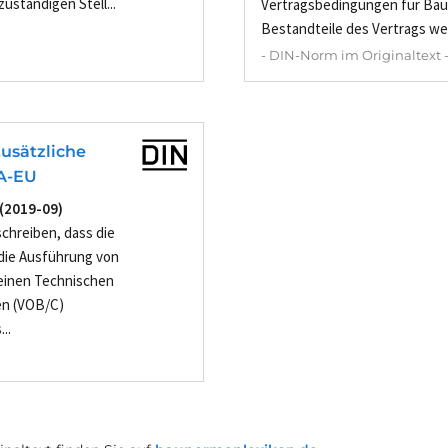
uständigen Stell...
Vertragsbedingungen für Bau
Bestandteile des Vertrags wer
- DIN-Norm im Originaltext 
usätzliche
A-EU
 (2019-09)
schreiben, dass die
die Ausführung von
einen Technischen
en (VOB/C)
..