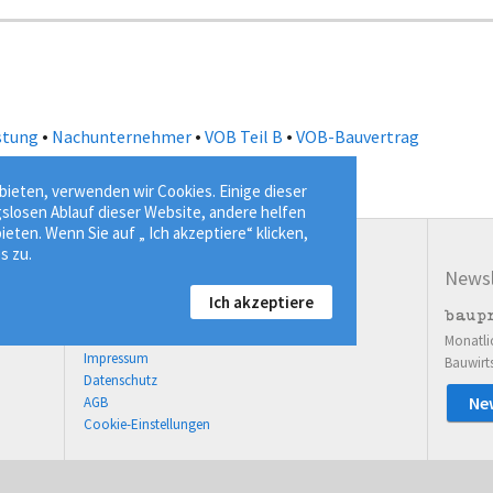
•
•
•
stung
Nachunternehmer
VOB Teil B
VOB-Bauvertrag
ieten, verwenden wir Cookies. Einige dieser
gslosen Ablauf dieser Website, andere helfen
ieten. Wenn Sie auf „ Ich akzeptiere“ klicken,
s zu.
Service
Newsl
Ich akzeptiere
03643 77814-00
Kontaktformular
Monatli
Impressum
Bauwirt
Datenschutz
Ne
AGB
Cookie-Einstellungen