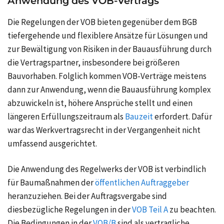
Anwendung des VOB-Vertrags
Die Regelungen der VOB bieten gegenüber dem BGB
tiefergehende und flexiblere Ansätze für Lösungen und
zur Bewältigung von Risiken in der Bauausführung durch
die Vertragspartner, insbesondere bei größeren
Bauvorhaben. Folglich kommen VOB-Verträge meistens
dann zur Anwendung, wenn die Bauausführung komplex
abzuwickeln ist, höhere Ansprüche stellt und einen
längeren Erfüllungszeitraum als
Bauzeit
erfordert. Dafür
war das Werkvertragsrecht in der Vergangenheit nicht
umfassend ausgerichtet.
Die Anwendung des Regelwerks der VOB ist verbindlich
für Baumaßnahmen der
öffentlichen Auftraggeber
heranzuziehen. Bei der Auftragsvergabe sind
diesbezügliche Regelungen in der
VOB Teil A
zu beachten.
Die Bedingungen in der
VOB/B
sind als vertragliche