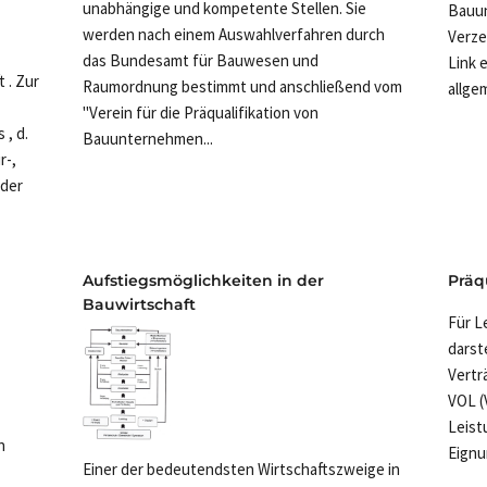
unabhängige und kompetente Stellen. Sie
Bauun
werden nach einem Auswahlverfahren durch
Verze
das Bundesamt für Bauwesen und
Link 
 . Zur
Raumordnung bestimmt und anschließend vom
allge
"Verein für die Präqualifikation von
, d.
Bauunternehmen...
r-,
 der
Aufstiegsmöglichkeiten in der
Präq
Bauwirtschaft
Für L
darst
Vertr
VOL (
Leist
n
Eignu
Einer der bedeutendsten Wirtschaftszweige in