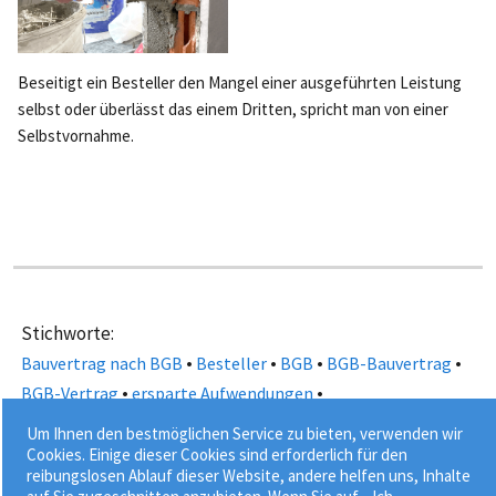
Beseitigt ein Besteller den Mangel einer ausgeführten Leistung
selbst oder überlässt das einem Dritten, spricht man von einer
Selbstvornahme.
Stichworte:
•
•
•
•
Bauvertrag nach BGB
Besteller
BGB
BGB-Bauvertrag
•
•
BGB-Vertrag
ersparte Aufwendungen
•
•
•
Leistungspositionen
Nachtragsangebot
Teilkündigung
Um Ihnen den bestmöglichen Service zu bieten, verwenden wir
•
•
•
Teilleistungen
Verbraucher
Verbraucherbauvertrag
Cookies. Einige dieser Cookies sind erforderlich für den
reibungslosen Ablauf dieser Website, andere helfen uns, Inhalte
•
Verbrauchervertrag
Wegfall von Leistungen