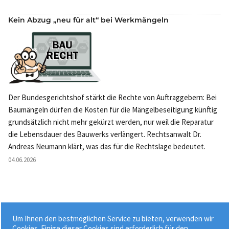
Kein Abzug „neu für alt“ bei Werkmängeln
Der Bundesgerichtshof stärkt die Rechte von Auftraggebern: Bei
Baumängeln dürfen die Kosten für die Mängelbeseitigung künftig
grundsätzlich nicht mehr gekürzt werden, nur weil die Reparatur
die Lebensdauer des Bauwerks verlängert. Rechtsanwalt Dr.
Andreas Neumann klärt, was das für die Rechtslage bedeutet.
04.06.2026
Um Ihnen den bestmöglichen Service zu bieten, verwenden wir
Weitere News »
Cookies. Einige dieser Cookies sind erforderlich für den