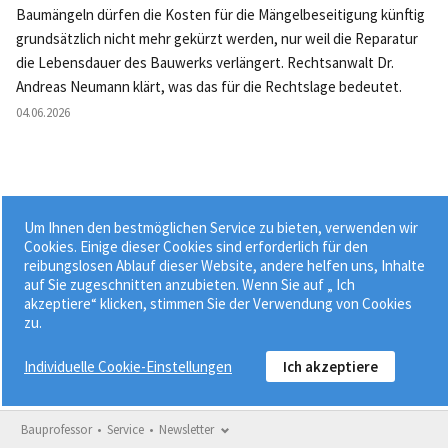
Baumängeln dürfen die Kosten für die Mängelbeseitigung künftig
grundsätzlich nicht mehr gekürzt werden, nur weil die Reparatur
die Lebensdauer des Bauwerks verlängert. Rechtsanwalt Dr.
Andreas Neumann klärt, was das für die Rechtslage bedeutet.
04.06.2026
Um Ihnen den bestmöglichen Service zu bieten, verwenden wir
Weitere News »
Cookies. Einige dieser Cookies sind erforderlich für den
reibungslosen Ablauf dieser Website, andere helfen uns, Inhalte
auf Sie zugeschnitten anzubieten. Wenn Sie auf „ Ich
akzeptiere“ klicken, stimmen Sie der Verwendung von Cookies
zu.
Individuelle Cookie-Einstellungen
Ich akzeptiere
Bauprofessor
Service
Newsletter