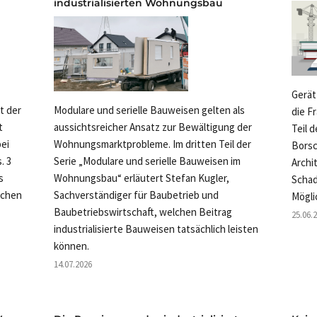
industrialisierten Wohnungsbau
Gerät
rt der
Modulare und serielle Bauweisen gelten als
die F
t
aussichtsreicher Ansatz zur Bewältigung der
Teil 
ei
Wohnungsmarktprobleme. Im dritten Teil der
Borsc
. 3
Serie „Modulare und serielle Bauweisen im
Archi
s
Wohnungsbau“ erläutert Stefan Kugler,
Schad
ichen
Sachverständiger für Baubetrieb und
Mögli
Baubetriebswirtschaft, welchen Beitrag
25.06.
industrialisierte Bauweisen tatsächlich leisten
können.
14.07.2026