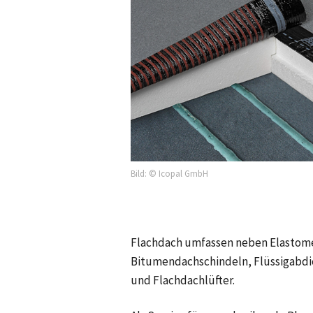
Bild: © Icopal GmbH
Flachdach umfassen neben Elasto
Bitumendachschindeln, Flüssigabdi
und Flachdachlüfter.