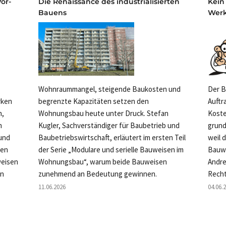
or-
Die Renaissance des industrialisierten
Kein
Bauens
Wer
Wohnraummangel, steigende Baukosten und
Der B
rken
begrenzte Kapazitäten setzen den
Auftr
n,
Wohnungsbau heute unter Druck. Stefan
Koste
n
Kugler, Sachverständiger für Baubetrieb und
grund
 und
Baubetriebswirtschaft, erläutert im ersten Teil
weil 
ten
der Serie „Modulare und serielle Bauweisen im
Bauwe
weisen
Wohnungsbau“, warum beide Bauweisen
Andre
en
zunehmend an Bedeutung gewinnen.
Recht
11.06.2026
04.06.