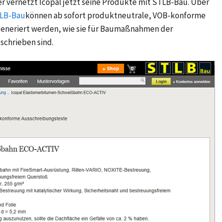
er vernetzt Icopal jetzt seine Produkte mit STLB-Bau. Über
TLB-Bau
können ab sofort produktneutrale, VOB-konforme
eneriert werden, wie sie für Baumaßnahmen der
schrieben sind.