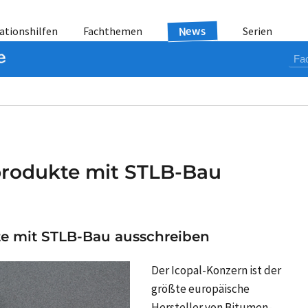
News
ationshilfen
Fachthemen
Serien
produkte mit STLB-Bau
e mit STLB-Bau ausschreiben
Der Icopal-Konzern ist der
größte europäische
Hersteller von Bitumen-