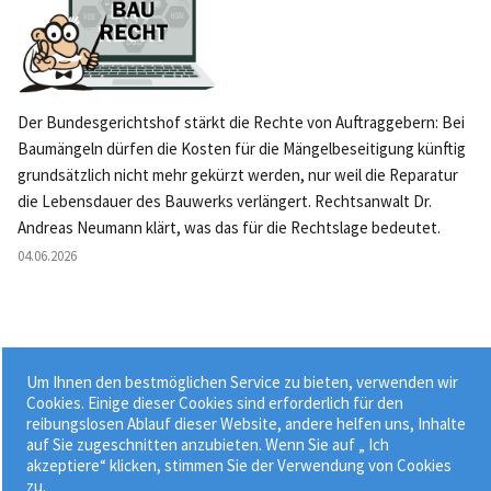
Der Bundesgerichtshof stärkt die Rechte von Auftraggebern: Bei
Baumängeln dürfen die Kosten für die Mängelbeseitigung künftig
grundsätzlich nicht mehr gekürzt werden, nur weil die Reparatur
die Lebensdauer des Bauwerks verlängert. Rechtsanwalt Dr.
Andreas Neumann klärt, was das für die Rechtslage bedeutet.
04.06.2026
Um Ihnen den bestmöglichen Service zu bieten, verwenden wir
Weitere News »
Cookies. Einige dieser Cookies sind erforderlich für den
reibungslosen Ablauf dieser Website, andere helfen uns, Inhalte
auf Sie zugeschnitten anzubieten. Wenn Sie auf „ Ich
akzeptiere“ klicken, stimmen Sie der Verwendung von Cookies
zu.