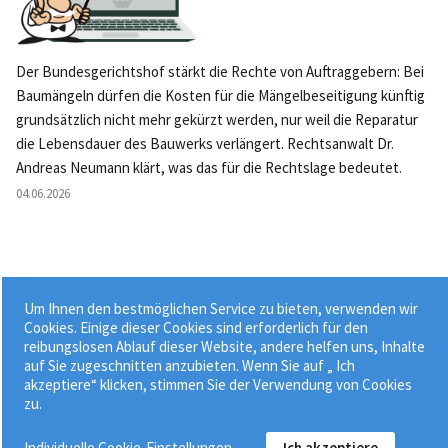
Der Bundesgerichtshof stärkt die Rechte von Auftraggebern: Bei
Baumängeln dürfen die Kosten für die Mängelbeseitigung künftig
grundsätzlich nicht mehr gekürzt werden, nur weil die Reparatur
die Lebensdauer des Bauwerks verlängert. Rechtsanwalt Dr.
Andreas Neumann klärt, was das für die Rechtslage bedeutet.
04.06.2026
Um Ihnen den bestmöglichen Service zu bieten, verwenden wir
Weitere News »
Cookies. Einige dieser Cookies sind erforderlich für den
reibungslosen Ablauf dieser Website, andere helfen uns, Inhalte
auf Sie zugeschnitten anzubieten. Wenn Sie auf „ Ich
akzeptiere“ klicken, stimmen Sie der Verwendung von Cookies
zu.
Individuelle Cookie-Einstellungen
Ich akzeptiere