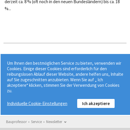
derzeit ca. 8 % (oft noch in den neuen Bundesländern) bis ca. 18
%...
Stichworte:
Um Ihnen den bestmöglichen Service zu bieten, verwenden wir
•
•
Finanzierung
Innenfinanzierung
Cookies. Einige dieser Cookies sind erforderlich für den
reibungslosen Ablauf dieser Website, andere helfen uns, Inhalte
Kennzahlen zur Kapitalstruktur
auf Sie zugeschnitten anzubieten. Wenn Sie auf „ Ich
akzeptiere“ klicken, stimmen Sie der Verwendung von Cookies
zu.
Individuelle Cookie-Einstellungen
Ich akzeptiere
Bauprofessor
Service
Newsletter