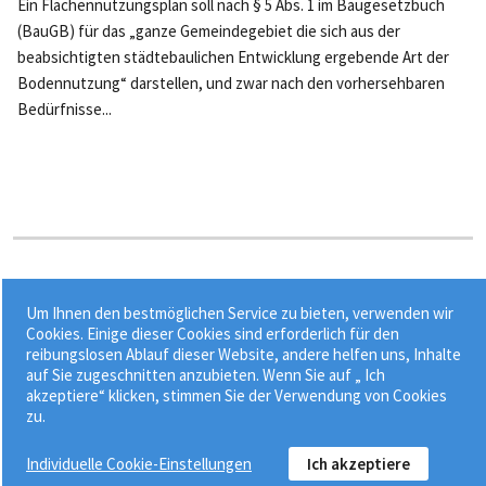
Ein Flächennutzungsplan soll nach § 5 Abs. 1 im Baugesetzbuch
(BauGB) für das „ganze Gemeindegebiet die sich aus der
beabsichtigten städtebaulichen Entwicklung ergebende Art der
Bodennutzung“ darstellen, und zwar nach den vorhersehbaren
Bedürfnisse...
Stichworte:
Um Ihnen den bestmöglichen Service zu bieten, verwenden wir
•
•
Bauantrag
Bauaufsichtsbehörde
Bauen im Außenbereich
Cookies. Einige dieser Cookies sind erforderlich für den
reibungslosen Ablauf dieser Website, andere helfen uns, Inhalte
•
•
Baugenehmigung
Bauordnung
auf Sie zugeschnitten anzubieten. Wenn Sie auf „ Ich
akzeptiere“ klicken, stimmen Sie der Verwendung von Cookies
zu.
Individuelle Cookie-Einstellungen
Ich akzeptiere