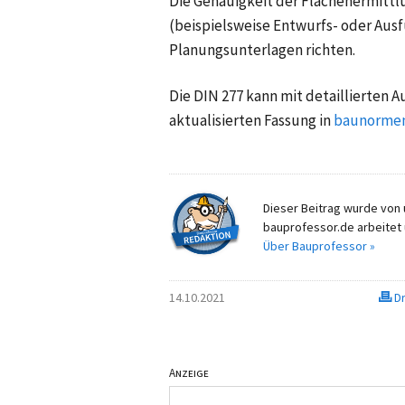
Die Genauigkeit der Flächenermittl
(beispielsweise Entwurfs- oder Aus
Planungsunterlagen richten.
Die
DIN 277
kann mit detaillierten 
aktualisierten Fassung in
baunormen
Dieser Beitrag wurde von u
bauprofessor.de arbeitet 
Über Bauprofessor »
14.10.2021
Dr
Anzeige