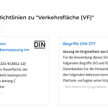
chtlinien zu "Verkehrsfläche (VF)"
en;
Begriffe DIN 277
enbemessung im
Auszug im Originaltext aus 
Für die Anwendung dieses Do
folgenden Begriffe.ISO und IE
5221-6 (2011-12)
Datenbanken für die Verwend
tto-Raumfläche, der
den folgenden Adressen berei
erkehr beansprucht
Platform: verfügbar unter http
in Anhang C
ine
- DIN-Norm im Originaltext 
...