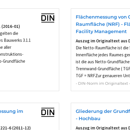
Flächenmessung von G
Raumfläche (NRF) - F
1 (2016-01)
Facility Management
gelten die
es Bauwerks 3.1.1
Auszug im Originaltext aus 
 aller
Die Netto-Raumfläche ist die 
nstruktions-
Innenfläche jedes Raumes ge
to-Grundfläche
ist die aus Netto-Grundfläche
Trennwand-Grundfläche ( TGF
TGF = NRFZur genaueren Unte
- DIN-Norm im Originaltext 
essung im
Gliederung der Grund
- Hochbau
5221-6 (2011-12)
Auszug im Originaltext aus 