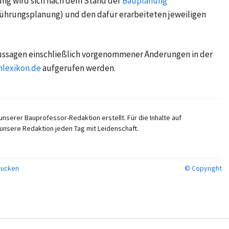
ung wird sich nach dem Stand der
Bauplanung
führungsplanung) und den dafür erarbeiteten jeweiligen
Aussagen einschließlich vorgenommener Änderungen in der
lexikon.de
aufgerufen werden.
nserer Bauprofessor-Redaktion erstellt. Für die Inhalte auf
unsere Redaktion jeden Tag mit Leidenschaft.
ucken
© Copyright