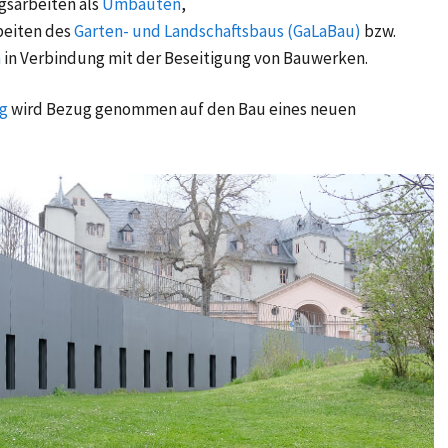
sarbeiten als
Umbauten
,
beiten des
Garten- und Landschaftsbaus (GaLaBau)
bzw.
n
in Verbindung mit der Beseitigung von Bauwerken.
g
wird Bezug genommen auf den Bau eines neuen