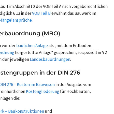
s. 1 im Abschnitt 2 der VOB Teil A nach vergaberechtlichen
ediglich § 13 in der
VOB Teil B
erwähnt das Bauwerk im
Mängelansprüche
.
terbauordnung (MBO)
 von der
baulichen Anlage
als „mit dem Erdboden
ordnung
hergestellte Anlage“ gesprochen, so speziell in § 2
n den jeweiligen
Landesbauordnungen
.
stengruppen in der DIN 276
DIN 276 – Kosten im Bauwesen
in der Ausgabe vom
 einheitlichen
Kostengliederung
für Hochbauten,
nlagen die:
rk – Baukonstruktionen
und