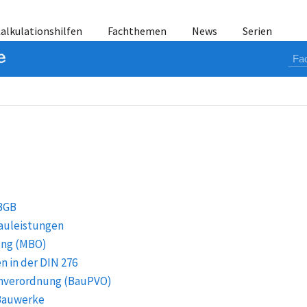
alkulationshilfen
Fachthemen
News
Serien
 BGB
auleistungen
ung (MBO)
 in der DIN 276
nverordnung (BauPVO)
Bauwerke