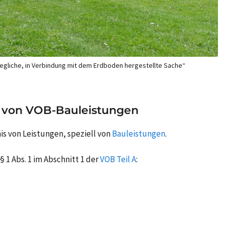
wegliche, in Verbindung mit dem Erdboden hergestellte Sache“
t von VOB-Bauleistungen
is von Leistungen, speziell von
Bauleistungen
.
 1 Abs. 1 im Abschnitt 1 der
VOB Teil A
: