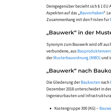
Demgegenüber bezieht sich § 1 EU Ab
Aspekten auf das „
Bauvorhaben
“. L
Zusammenhang mit den Fristen für
„Bauwerk“ in der Mus
Synonym zum Bauwerk wird oft auch
verbundene, aus
Bauproduktenver
der
Musterbauordnung (MBO)
und i
„Bauwerk“ nach Bauko
Die Gliederung der
Baukosten
nach
Dezember 2018 unterscheidet in der
Ingenieurbauten und Infrastruktura
Kostengruppe 300 (KG) –
Bauwe