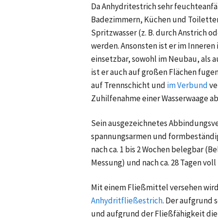
Da Anhydritestrich sehr feuchteanfäl
Badezimmern, Küchen und Toiletten
Spritzwasser
(z. B.
durch Anstrich o
werden. Ansonsten ist er im Innere
einsetzbar, sowohl im Neubau, als 
ist er auch auf großen Flächen fugen
auf Trennschicht
und
im Verbund
ve
Zuhilfenahme einer Wasserwaage ab
Sein ausgezeichnetes Abbindungsver
spannungsarmen und formbeständigen
nach ca. 1 bis 2 Wochen belegbar (Be
Messung) und nach ca. 28 Tagen voll 
Mit einem Fließmittel versehen wird
Anhydritfließestrich
. Der aufgrund 
und aufgrund der Fließfähigkeit di