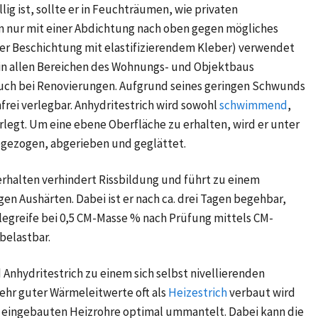
lig ist, sollte er in Feuchträumen, wie privaten
 nur mit einer Abdichtung nach oben gegen mögliches
der Beschichtung mit elastifizierendem Kleber) verwendet
n in allen Bereichen des Wohnungs- und Objektbaus
auch bei Renovierungen. Aufgrund seines geringen Schwunds
frei verlegbar. Anhydritestrich wird sowohl
schwimmend
,
rlegt. Um eine ebene Oberfläche zu erhalten, wird er unter
gezogen, abgerieben und geglättet.
halten verhindert Rissbildung und führt zu einem
 Aushärten. Dabei ist er nach ca. drei Tagen begehbar,
legreife bei
0,5 CM-Masse %
nach Prüfung mittels CM-
belastbar.
 Anhydritestrich zu einem sich selbst nivellierenden
sehr guter Wärmeleitwerte oft als
Heizestrich
verbaut wird
e eingebauten Heizrohre optimal ummantelt. Dabei kann die