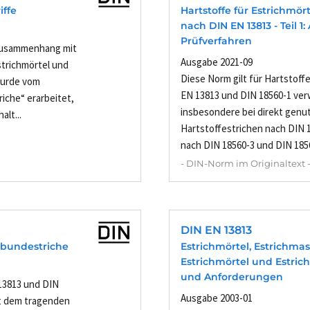
iffe
Hartstoffe für Estrichmö
nach DIN EN 13813 - Teil 
Prüfverfahren
 Zusammenhang mit
Ausgabe 2021-09
strichmörtel und
Diese Norm gilt für Hartstoffe
wurde vom
EN 13813 und DIN 18560-1 ver
iche“ erarbeitet,
insbesondere bei direkt gen
alt...
Hartstoffestrichen nach DIN 
nach DIN 18560-3 und DIN 1856
- DIN-Norm im Originaltext 
DIN EN 13813
erbundestriche
Estrichmörtel, Estrichmas
Estrichmörtel und Estric
und Anforderungen
13813 und DIN
Ausgabe 2003-01
it dem tragenden