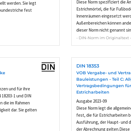
Diese Norm spezifiziert die A
llt werden. Sie legt
Estrichmörtel, die für Fußbo
bundestriche fest
Innenräumen eingesetzt werd
Außenbereichen können ander
dieser Norm nicht genannt sin
- DIN-Norm im Originaltext 
DIN 18353
rke
VOB Vergabe- und Vertr
Bauleistungen - Teil C: 
Vertragsbedingungen für
nzen und für ihre
Estricharbeiten
IN 18203-1 und DIN
Ausgabe 2023-09
en die im Rahmen
Diese Norm legt die allgeme
gkeit dar. Sie gelten
fest, die für Estricharbeiten 
Ausführung, der Haupt- und 
der Abrechnung gelten.Diese N