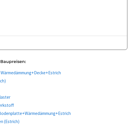
 Baupreisen:
s - Wärmedämmung+Decke+Estrich
ich)
laster
erkstoff
- Bodenplatte+Wärmedämmung+Estrich
n (Estrich)