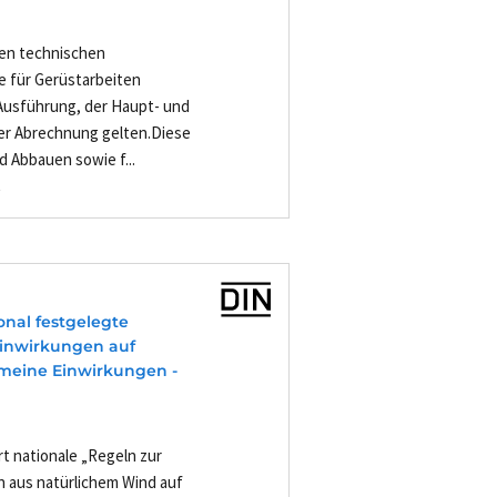
nen technischen
e für Gerüstarbeiten
 Ausführung, der Haupt- und
er Abrechnung gelten.Diese
d Abbauen sowie f...
-
onal festgelegte
Einwirkungen auf
gemeine Einwirkungen -
rt nationale „Regeln zur
aus natürlichem Wind auf