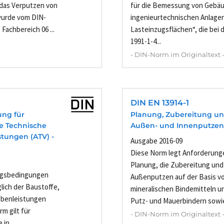
r das Verputzen von
für die Bemessung von Gebä
wurde vom DIN-
ingenieurtechnischen Anlage
achbereich 06 ...
Lasteinzugsflächen“, die be
1991-1-4...
- DIN-Norm im Originaltext 
DIN EN 13914-1
ung für
Planung, Zubereitung u
ne Technische
Außen- und Innenputzen -
tungen (ATV) -
Ausgabe 2016-09
Diese Norm legt Anforderung
Planung, die Zubereitung un
ragsbedingungen
Außenputzen auf der Basis v
lich der Baustoffe,
mineralischen Bindemitteln 
ebenleistungen
Putz- und Mauerbindern sowie
m gilt für
- DIN-Norm im Originaltext 
in...