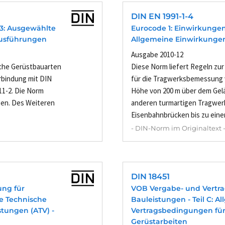
DIN EN 1991-1-4
l 3: Ausgewählte
Eurocode 1: Einwirkungen 
ausführungen
Allgemeine Einwirkungen
Ausgabe 2010-12
iche Gerüstbauarten
Diese Norm liefert Regeln zur
rbindung mit DIN
für die Tragwerksbemessung v
11-2. Die Norm
Höhe von 200 m über dem Gel
gen. Des Weiteren
anderen turmartigen Tragwer
Eisenbahnbrücken bis zu einer
- DIN-Norm im Originaltext 
DIN 18451
ung für
VOB Vergabe- und Vertr
ne Technische
Bauleistungen - Teil C: 
tungen (ATV) -
Vertragsbedingungen für
Gerüstarbeiten