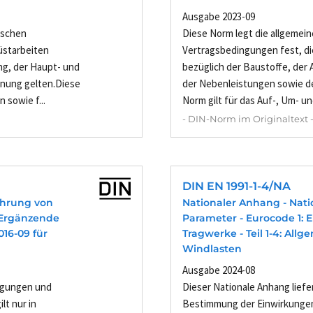
Ausgabe 2023-09
ischen
Diese Norm legt die allgemei
üstarbeiten
Vertragsbedingungen fest, di
ng, der Haupt- und
bezüglich der Baustoffe, der
nung gelten.Diese
der Nebenleistungen sowie d
 sowie f...
Norm gilt für das Auf-, Um- un
- DIN-Norm im Originaltext 
DIN EN 1991-1-4/NA
ührung von
Nationaler Anhang - Nati
: Ergänzende
Parameter - Eurocode 1: 
016-09 für
Tragwerke - Teil 1-4: All
Windlasten
Ausgabe 2024-08
egungen und
Dieser Nationale Anhang liefe
lt nur in
Bestimmung der Einwirkungen 