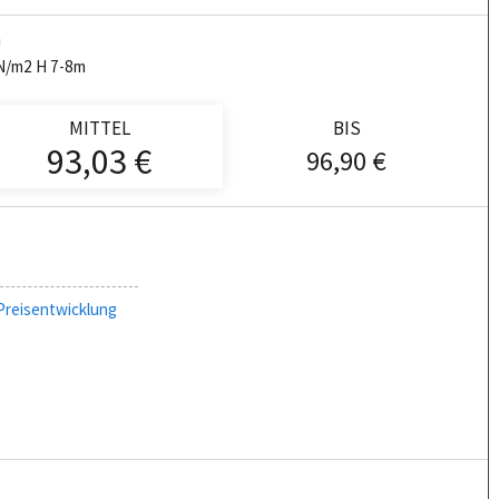
n
kN/m2 H 7-8m
MITTEL
BIS
93,03 €
96,90 €
Preisentwicklung