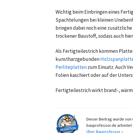
Wichtig beim Einbringen eines Ferti
Spachtelungen bei kleinen Uneben
bringen dabei noch eine zusätzlich
trockener Baustoff, sodass auch hie
Als Fertigteilestrich kommen Platt
kunstharzgebunden
Holzspanplatt
Perliteplatten
zum Einsatz. Auch Ve
Folien kaschiert oder auf der Unters
Fertigteilestrich wirkt brand-, wärm
Dieser Beitrag wurde von u
bauprofessor.de arbeitet 
Über Bauprofessor »