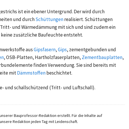
gestrichs ist ein ebener Untergrund. Der wird durch
heiten und durch
Schüttungen
realisiert. Schüttungen
e Tritt- und Wärmedämmung mit sich und sind zudem ein
r keine zusätzliche Baufeuchte entsteht.
enwerkstoffe aus
Gipsfasern
,
Gips
, zementgebunden und
en
,
OSB-Platten
, Hartholzfaserplatten,
Zementbauplatten
,
rbundelemente finden Verwendung. Sie sind bereits mit
eite mit
Dämmstoffen
beschichtet.
e- und schallschützend (Tritt- und Luftschall).
nserer Bauprofessor-Redaktion erstellt. Für die Inhalte auf
unsere Redaktion jeden Tag mit Leidenschaft.