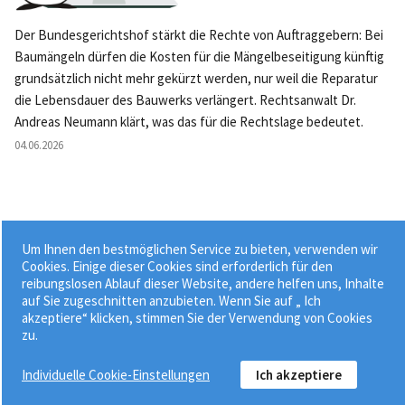
Der Bundesgerichtshof stärkt die Rechte von Auftraggebern: Bei
Baumängeln dürfen die Kosten für die Mängelbeseitigung künftig
grundsätzlich nicht mehr gekürzt werden, nur weil die Reparatur
die Lebensdauer des Bauwerks verlängert. Rechtsanwalt Dr.
Andreas Neumann klärt, was das für die Rechtslage bedeutet.
04.06.2026
Um Ihnen den bestmöglichen Service zu bieten, verwenden wir
Weitere News »
Cookies. Einige dieser Cookies sind erforderlich für den
reibungslosen Ablauf dieser Website, andere helfen uns, Inhalte
auf Sie zugeschnitten anzubieten. Wenn Sie auf „ Ich
akzeptiere“ klicken, stimmen Sie der Verwendung von Cookies
zu.
Individuelle Cookie-Einstellungen
Ich akzeptiere