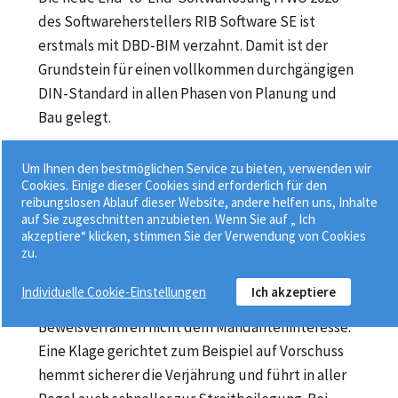
des Softwareherstellers RIB Software SE ist
erstmals mit DBD-BIM verzahnt. Damit ist der
Grundstein für einen vollkommen durchgängigen
DIN-Standard in allen Phasen von Planung und
Bau gelegt.
Um Ihnen den bestmöglichen Service zu bieten, verwenden wir
09.01.2020 | Vorschriften / Gesetze
Cookies. Einige dieser Cookies sind erforderlich für den
Das selbständige Beweisverfahren –
reibungslosen Ablauf dieser Website, andere helfen uns, Inhalte
Fehlkonstrukt in der deutschen
auf Sie zugeschnitten anzubieten. Wenn Sie auf „ Ich
Prozesslandschaft und Anwaltsfehler im
akzeptiere“ klicken, stimmen Sie der Verwendung von Cookies
zu.
Baurecht
Im Bereich des Baurechts entspricht das
Individuelle Cookie-Einstellungen
Ich akzeptiere
Beweissicherungsverfahren oder selbständige
Beweisverfahren nicht dem Mandanteninteresse.
Eine Klage gerichtet zum Beispiel auf Vorschuss
hemmt sicherer die Verjährung und führt in aller