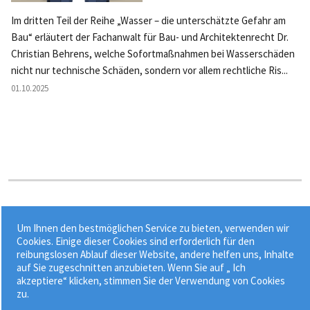
Im dritten Teil der Reihe „Wasser – die unterschätzte Gefahr am
Bau“ erläutert der Fachanwalt für Bau- und Architektenrecht Dr.
Christian Behrens, welche Sofortmaßnahmen bei Wasserschäden
nicht nur technische Schäden, sondern vor allem rechtliche Ris...
01.10.2025
Stichworte:
Um Ihnen den bestmöglichen Service zu bieten, verwenden wir
•
•
•
Arbeitslosenversicherung
Baugewerbe
Baukalkulation
Cookies. Einige dieser Cookies sind erforderlich für den
reibungslosen Ablauf dieser Website, andere helfen uns, Inhalte
•
Beitragsbemessungsgrenze
Gehaltszusatzkosten
auf Sie zugeschnitten anzubieten. Wenn Sie auf „ Ich
akzeptiere“ klicken, stimmen Sie der Verwendung von Cookies
zu.