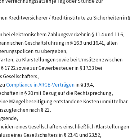
on Verrechnungssätzen je Tag oder Stunde zur
en Kreditversicherer / Kreditinstitute zu Sicherheiten in §
 bei elektronischem Zahlungsverkehr in § 11.4 und 11.6,
nnischen Geschäftsführung in § 16.3 und 16.41, allen
cherungspolicen zu übergeben,
arten, zu Klarstellungen sowie bei Umsätzen zwischen
§ 17.22 sowie zur Gewerbesteuer in § 17.33 bei
 Gesellschafters,
 zu
Compliance in ARGE-Verträgen
in § 19.4,
haften in § 20 mit Bezug auf die Rechtsprechung,
 eine Mängelbeseitigung entstandene Kosten unmittelbar
uszugleichen nach § 21,
agsende,
eiden eines Gesellschafters einschließlich Klarstellungen
ss eines Gesellschafters in § 23.41 und 23.52,