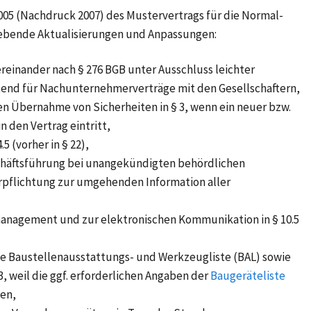
005 (Nachdruck 2007) des Mustervertrags für die Normal-
ebende Aktualisierungen und Anpassungen:
reinander nach § 276 BGB unter Ausschluss leichter
eltend für Nachunternehmerverträge mit den Gesellschaftern,
en Übernahme von Sicherheiten in § 3, wenn ein neuer bzw.
 den Vertrag eintritt,
5 (vorher in § 22),
chäftsführung bei unangekündigten behördlichen
rpflichtung zur umgehenden Information aller
nagement und zur elektronischen Kommunikation in § 10.5
ie Baustellenausstattungs- und Werkzeugliste (BAL) sowie
3, weil die ggf. erforderlichen Angaben der
Baugeräteliste
en,