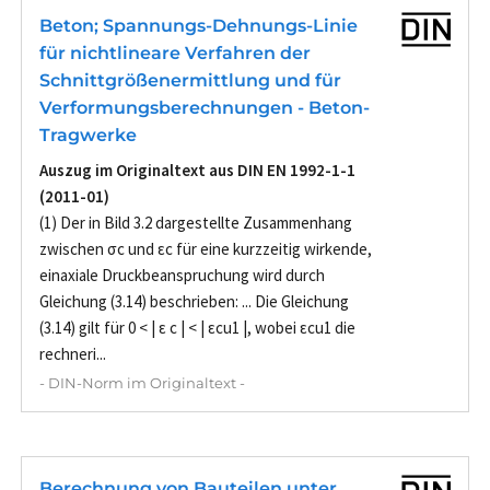
Beton; Spannungs-Dehnungs-Linie
für nichtlineare Verfahren der
Schnittgrößenermittlung und für
Verformungsberechnungen - Beton-
Tragwerke
Auszug im Originaltext aus DIN EN 1992-1-1
(2011-01)
(1) Der in Bild 3.2 dargestellte Zusammenhang
zwischen σc und εc für eine kurzzeitig wirkende,
einaxiale Druckbeanspruchung wird durch
Gleichung (3.14) beschrieben: ... Die Gleichung
(3.14) gilt für 0 < | ε c | < | εcu1 |, wobei εcu1 die
rechneri...
- DIN-Norm im Originaltext -
Berechnung von Bauteilen unter