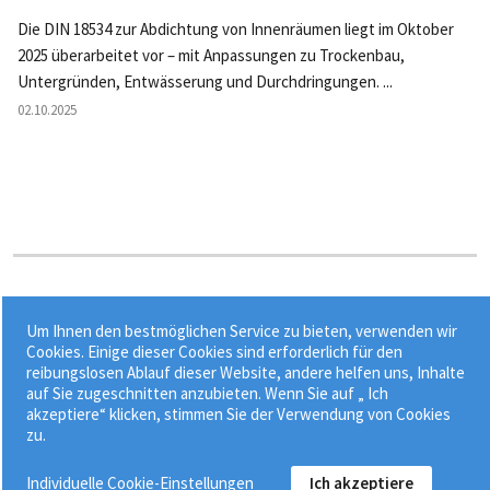
Die DIN 18534 zur Abdichtung von Innenräumen liegt im Oktober
2025 überarbeitet vor – mit Anpassungen zu Trockenbau,
Untergründen, Entwässerung und Durchdringungen. ...
02.10.2025
Stichworte:
Um Ihnen den bestmöglichen Service zu bieten, verwenden wir
•
•
•
•
Belegreife
Calciumsulfatestrich
CM-Messung
CM-Wert
Cookies. Einige dieser Cookies sind erforderlich für den
reibungslosen Ablauf dieser Website, andere helfen uns, Inhalte
Estrich
auf Sie zugeschnitten anzubieten. Wenn Sie auf „ Ich
akzeptiere“ klicken, stimmen Sie der Verwendung von Cookies
zu.
Individuelle Cookie-Einstellungen
Ich akzeptiere