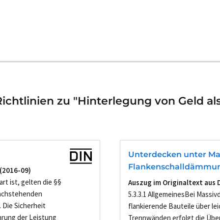
chtlinien zu "Hinterlegung von Geld als
Unterdecken unter Ma
Flankenschalldämmu
 (2016-09)
rt ist, gelten die §§
Auszug im Originaltext aus 
 nachstehenden
5.3.3.1 AllgemeinesBei Massi
 Die Sicherheit
flankierende Bauteile über le
hrung der Leistung
Trennwänden erfolgt die Über