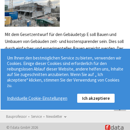
Mit dem Gesetzentwurf für den Gebäudetyp E soll Bauen und
Umbauen von Gebäuden zeit- und kostensparender sein. Dies soll
durch einfaches und experimentelles Bauen erreicht werden. Der
Bundestag hat den Gesetzesentwurf bisher noch nicht
Um Ihnen den bestmöglichen Service zu bieten, verwenden wir
verabschiedet....
Cookies. Einige dieser Cookies sind erforderlich für den
reibungslosen Ablauf dieser Website, andere helfen uns, Inhalte
auf Sie zugeschnitten anzubieten. Wenn Sie auf „ Ich
akzeptiere“ klicken, stimmen Sie der Verwendung von Cookies
zu.
Individuelle Cookie-Einstellungen
Ich akzeptiere
Bauprofessor
Service
Newsletter
© f:data GmbH 2026