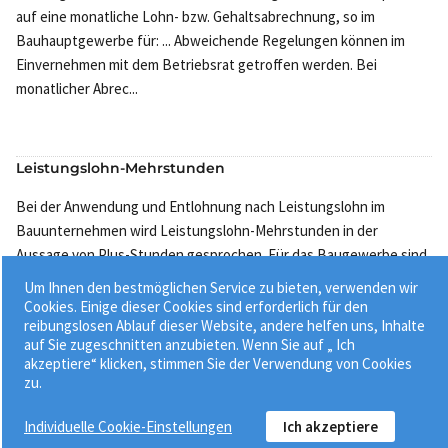
auf eine monatliche Lohn- bzw. Gehaltsabrechnung, so im
Bauhauptgewerbe für: ... Abweichende Regelungen können im
Einvernehmen mit dem Betriebsrat getroffen werden. Bei
monatlicher Abrec...
Leistungslohn-Mehrstunden
Bei der Anwendung und Entlohnung nach Leistungslohn im
Bauunternehmen wird Leistungslohn-Mehrstunden in der
Aussage von Plus-Stunden gesprochen. Für das Baugewerbe sind
neben den Bestimmungen des Bundesrahmentarifvertrages (
Um Ihnen den bestmöglichen Service zu bieten, verwenden wir
BRTV-Baugewerbe ) für gew...
Cookies. Einige dieser Cookies sind erforderlich für den
reibungslosen Ablauf dieser Website, andere helfen uns, Inhalte
auf Sie zugeschnitten anzubieten. Wenn Sie auf „ Ich
akzeptiere“ klicken, stimmen Sie der Verwendung von Cookies
zu.
Individuelle Cookie-Einstellungen
Ich akzeptiere