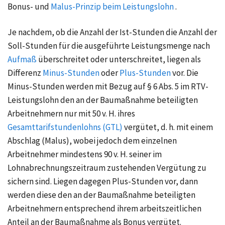
Bonus- und
Malus-Prinzip beim Leistungslohn
.
Je nachdem, ob die Anzahl der Ist-Stunden die Anzahl der
Soll-Stunden für die ausgeführte Leistungsmenge nach
Aufmaß
überschreitet oder unterschreitet, liegen als
Differenz
Minus-Stunden
oder
Plus-Stunden
vor. Die
Minus-Stunden werden mit Bezug auf
§ 6 Abs. 5
im RTV-
Leistungslohn den an der Baumaßnahme beteiligten
Arbeitnehmern nur mit
50 v. H.
ihres
Gesamttarifstundenlohns (GTL)
vergütet,
d. h.
mit einem
Abschlag (Malus), wobei jedoch dem einzelnen
Arbeitnehmer mindestens
90 v. H.
seiner im
Lohnabrechnungszeitraum zustehenden Vergütung zu
sichern sind. Liegen dagegen Plus-Stunden vor, dann
werden diese den an der Baumaßnahme beteiligten
Arbeitnehmern entsprechend ihrem arbeitszeitlichen
Anteil an der Baumaßnahme als Bonus vergütet.