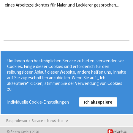
eines Arbeitszeitkontos für Maler und Lackierer gesprochen....
Stichworte:
Um Ihnen den bestmöglichen Service zu bieten, verwenden wir
•
•
•
Arbeitszeitflexibilisierung
Baustelle
BRTV
Cookies. Einige dieser Cookies sind erforderlich für den
reibungslosen Ablauf dieser Website, andere helfen uns, Inhalte
•
Erschwerniszuschläge
gewerblicher Arbeitnehmer
auf Sie zugeschnitten anzubieten. Wenn Sie auf „ Ich
akzeptiere“ klicken, stimmen Sie der Verwendung von Cookies
zu.
Individuelle Cookie-Einstellungen
Ich akzeptiere
Bauprofessor
Service
Newsletter
© f:data GmbH 2026