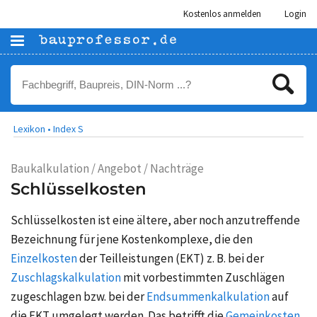
Kostenlos anmelden
Login
Lexikon •
Index S
Baukalkulation / Angebot / Nachträge
Schlüsselkosten
Schlüsselkosten ist eine ältere, aber noch anzutreffende
Bezeichnung für jene Kostenkomplexe, die den
Einzelkosten
der Teilleistungen (EKT) z. B. bei der
Zuschlagskalkulation
mit vorbestimmten Zuschlägen
zugeschlagen bzw. bei der
Endsummenkalkulation
auf
die EKT umgelegt werden. Das betrifft die
Gemeinkosten
,