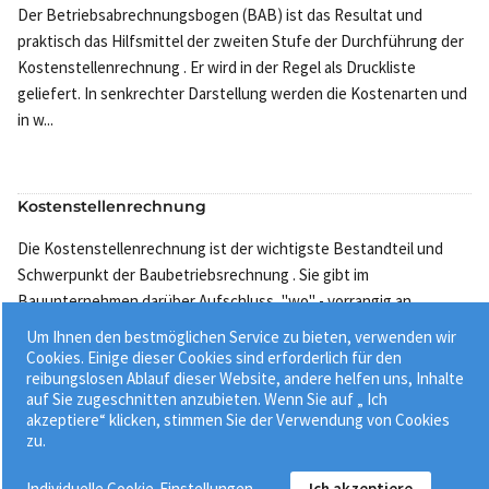
Der Betriebsabrechnungsbogen (BAB) ist das Resultat und
praktisch das Hilfsmittel der zweiten Stufe der Durchführung der
Kostenstellenrechnung . Er wird in der Regel als Druckliste
geliefert. In senkrechter Darstellung werden die Kostenarten und
in w...
Kostenstellenrechnung
Die Kostenstellenrechnung ist der wichtigste Bestandteil und
Schwerpunkt der Baubetriebsrechnung . Sie gibt im
Bauunternehmen darüber Aufschluss, "wo" - vorrangig an
welchem Ort (z. B. Baustelle) und/oder Verantwortungsbereich (z.
Um Ihnen den bestmöglichen Service zu bieten, verwenden wir
B. Geschäftsleitung...
Cookies. Einige dieser Cookies sind erforderlich für den
reibungslosen Ablauf dieser Website, andere helfen uns, Inhalte
auf Sie zugeschnitten anzubieten. Wenn Sie auf „ Ich
akzeptiere“ klicken, stimmen Sie der Verwendung von Cookies
zu.
Individuelle Cookie-Einstellungen
Ich akzeptiere