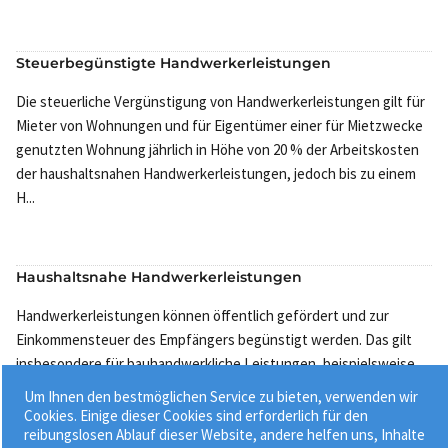
Steuerbegünstigte Handwerkerleistungen
Die steuerliche Vergünstigung von Handwerkerleistungen gilt für
Mieter von Wohnungen und für Eigentümer einer für Mietzwecke
genutzten Wohnung jährlich in Höhe von 20 % der Arbeitskosten
der haushaltsnahen Handwerkerleistungen, jedoch bis zu einem
H...
Haushaltsnahe Handwerkerleistungen
Handwerkerleistungen können öffentlich gefördert und zur
Einkommensteuer des Empfängers begünstigt werden. Das gilt
insbesondere für bauhandwerkliche Leistungen, beispielsweise
für Renovierungs-, Erhaltungs- und Modernisierungsmaßnahmen.
Um Ihnen den bestmöglichen Service zu bieten, verwenden wir
Die Leistung...
Cookies. Einige dieser Cookies sind erforderlich für den
reibungslosen Ablauf dieser Website, andere helfen uns, Inhalte