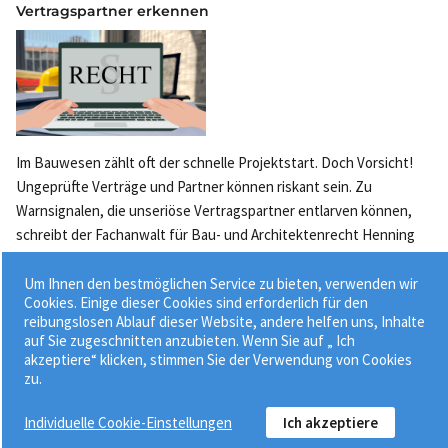
Vertragspartner erkennen
Im Bauwesen zählt oft der schnelle Projektstart. Doch Vorsicht!
Ungeprüfte Verträge und Partner können riskant sein. Zu
Warnsignalen, die unseriöse Vertragspartner entlarven können,
schreibt der Fachanwalt für Bau- und Architektenrecht Henning
Reinol...
Um Ihnen den bestmöglichen Service zu bieten, verwenden wir
08.05.2025
Cookies. Einige dieser Cookies sind erforderlich für den
reibungslosen Ablauf dieser Website, andere helfen uns, Inhalte
auf Sie zugeschnitten anzubieten. Wenn Sie auf „ Ich
akzeptiere“ klicken, stimmen Sie der Verwendung von Cookies
zu.
Individuelle Cookie-Einstellungen
Ich akzeptiere