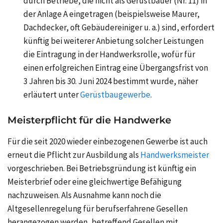
durch Betriebe, die nicht als Gerüstbauer
(Nr. 11)
in
der
Anlage A
eingetragen (beispielsweise Maurer,
Dachdecker, oft Gebäudereiniger
u. a.)
sind, erfordert
künftig bei weiterer Anbietung solcher Leistungen
die Eintragung in der Handwerksrolle, wofür für
einen erfolgreichen Eintrag eine Übergangsfrist von
3 Jahren
bis
30. Juni 2024
bestimmt wurde, näher
erläutert unter
Gerüstbaugewerbe
.
Meisterpflicht für die Handwerke
Für die seit 2020 wieder einbezogenen Gewerbe ist auch
erneut die Pflicht zur Ausbildung als
Handwerksmeister
vorgeschrieben. Bei Betriebsgründung ist künftig ein
Meisterbrief oder eine gleichwertige Befähigung
nachzuweisen. Als Ausnahme kann noch die
Altgesellenregelung für berufserfahrene Gesellen
herangezogen werden, betreffend Gesellen mit