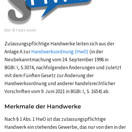
Bild: © f:data GmbH
Zulassungspflichtige Handwerke leiten sich aus der
Anlage A zur
Handwerksordnung (HwO)
(in der
Neubekanntmachung vom
24. September 1998
in
BGBI. I, S.3074,
nachfolgenden Änderungen und zuletzt
mit dem Fünften Gesetz zur Änderung der
Handwerksordnung und anderer handelsrechtlicher
Vorschriften vom
9. Juni 2021
in
BGBI. I,
S. 1654)
ab.
Merkmale der Handwerke
Nach
§ 1 Abs. 1 HwO
ist das zulassungspflichtige
Handwerk ein stehendes Gewerbe, das nur von den in der