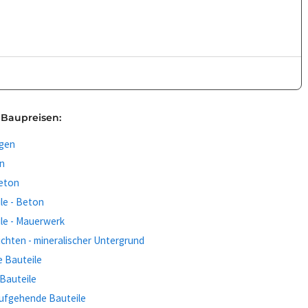
 Baupreisen:
ngen
en
beton
le - Beton
le - Mauerwerk
chten - mineralischer Untergrund
 Bauteile
Bauteile
ufgehende Bauteile