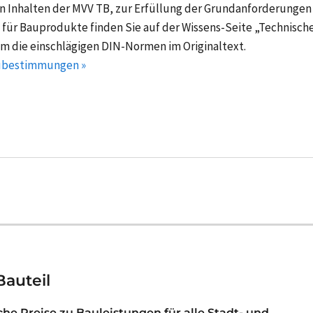
n Inhalten der MVV TB, zur Erfüllung der Grundanforderunge
ür Bauprodukte finden Sie auf der Wissens-Seite „Technisc
 die einschlägigen DIN-Normen im Originaltext.
aubestimmungen »
Bauteil
iche Preise zu Bauleistungen für alle Stadt- und