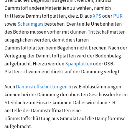
Steildaches begehbar ausgeführt werden, sind als
Dämmstoff andere Materialien zu wählen, nämlich
trittfeste Dämmstoffplatten, die z. B. aus
XPS
oder
PUR
sowie
Schaumglas
bestehen. Eventuelle Unebenheiten
des Bodens müssen vorher mit dünnen Trittschallmatten
ausgeglichen werden, damit die starren
Dämmstoffplatten beim Begehen nicht brechen. Nach der
Verlegung der Dämmstoffplatten wird der Bodenbelag
aufgebracht. Hierzu werden
Spanplatten
oder
OSB-
Platten
schwimmend direkt auf der Dämmung verlegt.
Auch
Dämmstoffschüttungen
bzw. Einblasdämmungen
können bei der Dämmung der obersten Geschossdecke im
Steildach zum Einsatz kommen. Dabei wird dann z. B.
anstelle der Dämmstoffmatten eine
Dämmstoffschüttung aus Granulat auf die Dampfbremse
aufgebracht.