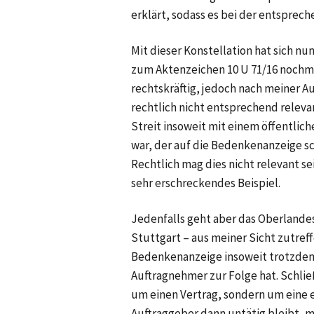
erklärt, sodass es bei der entspre
Mit dieser Konstellation hat sich nu
zum Aktenzeichen 10 U 71/16 nochmal
rechtskräftig, jedoch nach meiner A
rechtlich nicht entsprechend relevan
Streit insoweit mit einem öffentlich
war, der auf die Bedenkenanzeige sch
Rechtlich mag dies nicht relevant se
sehr erschreckendes Beispiel.
Jedenfalls geht aber das Oberlandes
Stuttgart – aus meiner Sicht zutref
Bedenkenanzeige insoweit trotzdem
Auftragnehmer zur Folge hat. Schlie
um einen Vertrag, sondern um eine 
Auftraggeber dann untätig bleibt, 