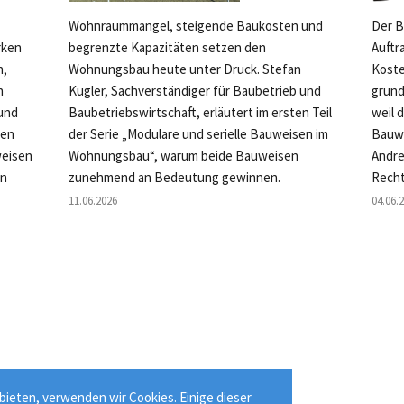
Wohnraummangel, steigende Baukosten und
Der B
rken
begrenzte Kapazitäten setzen den
Auftr
n,
Wohnungsbau heute unter Druck. Stefan
Koste
n
Kugler, Sachverständiger für Baubetrieb und
grund
 und
Baubetriebswirtschaft, erläutert im ersten Teil
weil 
ten
der Serie „Modulare und serielle Bauweisen im
Bauwe
weisen
Wohnungsbau“, warum beide Bauweisen
Andre
en
zunehmend an Bedeutung gewinnen.
Recht
11.06.2026
04.06.
ieten, verwenden wir Cookies. Einige dieser