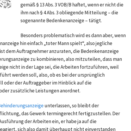
gemäß § 13 Abs. 3 VOB/B haftet, wenn er nicht die
ihm nach § 4 Abs. 3 obliegende Mitteilung – die
sogenannte Bedenkenanzeige – tätigt.
Besonders problematisch wird es dann aber, wenn
nzeige hin einfach „toter Mann spielt“, also jegliche
ch ist dem Auftragnehmer anzuraten, die Bedenkenanzeige
erungsanzeige zu kombinieren, also mitzuteilen, dass man
e nicht in der Lage sei, die Arbeiten fortzuführen, weil
führt werden soll, also, ob es bei der ursprünglich
l oder der Auftraggeber im Hinblick auf die
er zusätzliche Leistungen anordnet.
Behinderungsanzeige
unterlassen, so bleibt der
flichtung, das Gewerk termingerecht fertigzustellen. Der
usführung der Arbeiten ein, er habe ja auf die
agiert, sich also damit überhaupt nicht einverstanden