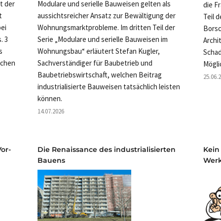
rt der
Modulare und serielle Bauweisen gelten als
die F
t
aussichtsreicher Ansatz zur Bewältigung der
Teil 
ei
Wohnungsmarktprobleme. Im dritten Teil der
Borsc
. 3
Serie „Modulare und serielle Bauweisen im
Archi
s
Wohnungsbau“ erläutert Stefan Kugler,
Schad
ichen
Sachverständiger für Baubetrieb und
Mögli
Baubetriebswirtschaft, welchen Beitrag
25.06.
industrialisierte Bauweisen tatsächlich leisten
können.
14.07.2026
or-
Die Renaissance des industrialisierten
Kein
Bauens
Wer