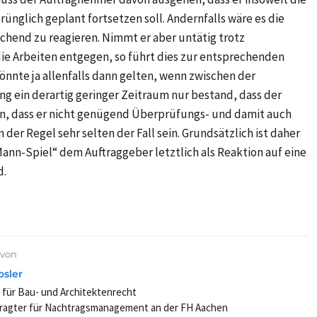
ünglich geplant fortsetzen soll. Andernfalls wäre es die
chend zu reagieren. Nimmt er aber untätig trotz
e Arbeiten entgegen, so führt dies zur entsprechenden
nnte ja allenfalls dann gelten, wenn zwischen der
 ein derartig geringer Zeitraum nur bestand, dass der
n, dass er nicht genügend Überprüfungs- und damit auch
n der Regel sehr selten der Fall sein. Grundsätzlich ist daher
ann-Spiel“ dem Auftraggeber letztlich als Reaktion auf eine
d.
 von
osler
 für Bau- und Architektenrecht
ragter für Nachtragsmanagement an der FH Aachen