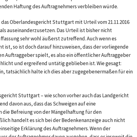
chenden Haftung des Auftragnehmers verbleiben würde.
n das Oberlandesgericht Stuttgart mit Urteil vom 21.11.2016
s auseinanderzusetzen. Das Urteil ist bisher nicht
uffassung sehr wohl äußerst zutreffend. Auch wenn es
t ist, so ist doch darauf hinzuweisen, dass der vorliegende
en Auftraggeber spielt, es also ein öffentlicher Auftraggeber
licht und ergreifend untätig geblieben ist. Wie gesagt:
in, tatsächlich halte ich dies aber zugegebenermaßen für ein
gericht Stuttgart – wie schon vorher auch das Landgericht
fend davon aus, dass das Schweigen auf eine
 die Befreiung von der Mängelhaftung für den
ßlich handelt es sich bei der Bedenkenanzeige auch nicht
einseitige Erklärung des Auftragnehmers. Wenn der
muss der Auftragnehmer davon ausgehen, dass er insoweit die