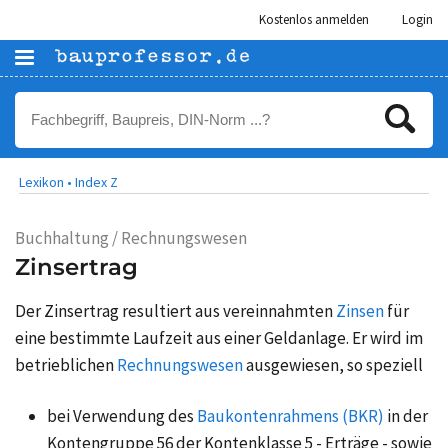
Kostenlos anmelden
Login
Lexikon •
Index Z
Buchhaltung / Rechnungswesen
Zinsertrag
Der Zinsertrag resultiert aus vereinnahmten
Zinsen
für
eine bestimmte Laufzeit aus einer Geldanlage. Er wird im
betrieblichen
Rechnungswesen
ausgewiesen, so speziell
bei Verwendung des
Baukontenrahmens (BKR)
in der
Kontengruppe 56 der Kontenklasse 5 - Erträge - sowie