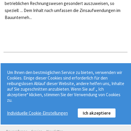
betrieblichen Rechnungswesen gesondert auszuweisen, so
speziell: ... Dem Inhalt nach umfassen die Zinsaufwendungen im
Bauunterneh...
Stichworte:
Um Ihnen den bestmöglichen Service zu bieten, verwenden wir
•
•
•
EBIT
Erwerbermodell bei ÖPP
Inhabermodell bei ÖPP
Cookies. Einige dieser Cookies sind erforderlich für den
reibungslosen Ablauf dieser Website, andere helfen uns, Inhalte
•
Leasing
Vermietungsmodell bei ÖPP
auf Sie zugeschnitten anzubieten. Wenn Sie auf „ Ich
akzeptiere“ klicken, stimmen Sie der Verwendung von Cookies
zu.
Individuelle Cookie-Einstellungen
Ich akzeptiere