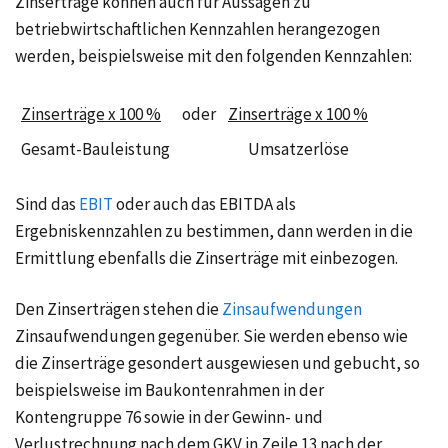
Zinserträge können auch für Aussagen zu
betriebwirtschaftlichen Kennzahlen herangezogen
werden, beispielsweise mit den folgenden Kennzahlen:
Zinserträge x 100 %
oder
Zinserträge x 100 %
Gesamt-Bauleistung
Umsatzerlöse
Sind das
EBIT
oder auch das
EBITDA
als
Ergebniskennzahlen zu bestimmen, dann werden in die
Ermittlung ebenfalls die Zinserträge mit einbezogen.
Den Zinserträgen stehen die
Zinsaufwendungen
Zinsaufwendungen gegenüber. Sie werden ebenso wie
die Zinserträge gesondert ausgewiesen und gebucht, so
beispielsweise im Baukontenrahmen in der
Kontengruppe 76 sowie in der Gewinn- und
Verlustrechnung nach dem GKV in Zeile 13 nach der