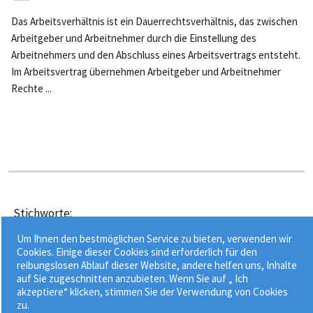
Das Arbeitsverhältnis ist ein Dauerrechtsverhältnis, das zwischen
Arbeitgeber und Arbeitnehmer durch die Einstellung des
Arbeitnehmers und den Abschluss eines Arbeitsvertrags entsteht.
Im Arbeitsvertrag übernehmen Arbeitgeber und Arbeitnehmer
Rechte ...
Stichworte:
•
13. Monatseinkommen im Baugewerbe
Bauhauptgewerbe
Um Ihnen den bestmöglichen Service zu bieten, verwenden wir
•
•
•
Beitragssätze SOKA-Bau
BRTV
Cookies. Einige dieser Cookies sind erforderlich für den
reibungslosen Ablauf dieser Website, andere helfen uns, Inhalte
gewerblicher Arbeitnehmer
auf Sie zugeschnitten anzubieten. Wenn Sie auf „ Ich
akzeptiere“ klicken, stimmen Sie der Verwendung von Cookies
zu.