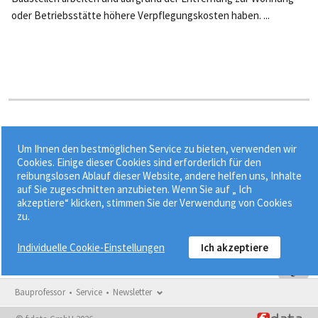
oder Betriebsstätte höhere Verpflegungskosten haben. ...
Stichworte:
Um Ihnen den bestmöglichen Service zu bieten, verwenden wir
•
•
•
•
Bauhauptgewerbe
Baustelle
BRTV
EKT
Cookies. Einige dieser Cookies sind erforderlich für den
reibungslosen Ablauf dieser Website, andere helfen uns, Inhalte
gewerblicher Arbeitnehmer
auf Sie zugeschnitten anzubieten. Wenn Sie auf „ Ich
akzeptiere“ klicken, stimmen Sie der Verwendung von Cookies
zu.
Individuelle Cookie-Einstellungen
Ich akzeptiere
Bauprofessor
Service
Newsletter