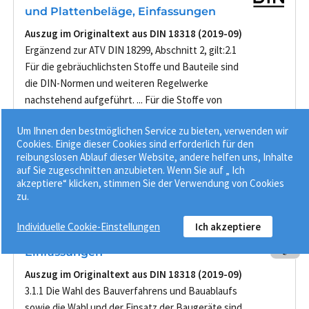
und Plattenbeläge, Einfassungen
Auszug im Originaltext aus DIN 18318 (2019-09)
Ergänzend zur ATV DIN 18299, Abschnitt 2, gilt:2.1
Für die gebräuchlichsten Stoffe und Bauteile sind
die DIN-Normen und weiteren Regelwerke
nachstehend aufgeführt. ... Für die Stoffe von
gebundenen Bettungen gelten ... Für Haftbrücken
Um Ihnen den bestmöglichen Service zu bieten, verwenden wir
aus zementhal...
Cookies. Einige dieser Cookies sind erforderlich für den
- DIN-Norm im Originaltext -
reibungslosen Ablauf dieser Website, andere helfen uns, Inhalte
auf Sie zugeschnitten anzubieten. Wenn Sie auf „ Ich
akzeptiere“ klicken, stimmen Sie der Verwendung von Cookies
zu.
Allgemeines zur Ausführung -
Individuelle Cookie-Einstellungen
Ich akzeptiere
Pflasterdecken und Plattenbeläge,
Einfassungen
Auszug im Originaltext aus DIN 18318 (2019-09)
3.1.1 Die Wahl des Bauverfahrens und Bauablaufs
sowie die Wahl und der Einsatz der Baugeräte sind