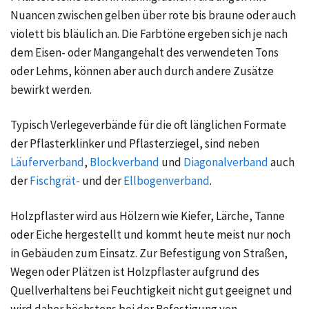
Nuancen zwischen gelben über rote bis braune oder auch
violett bis bläulich an. Die Farbtöne ergeben sich je nach
dem Eisen- oder Mangangehalt des verwendeten Tons
oder Lehms, können aber auch durch andere Zusätze
bewirkt werden.
Typisch Verlegeverbände für die oft länglichen Formate
der Pflasterklinker und Pflasterziegel, sind neben
Läuferverband
,
Blockverband
und
Diagonalverband
auch
der
Fischgrät-
und der
Ellbogenverband
.
Holzpflaster
wird aus Hölzern wie Kiefer, Lärche, Tanne
oder Eiche hergestellt und kommt heute meist nur noch
in Gebäuden zum Einsatz. Zur Befestigung von Straßen,
Wegen oder Plätzen ist Holzpflaster aufgrund des
Quellverhaltens bei Feuchtigkeit nicht gut geeignet und