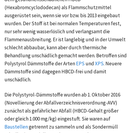
(Hexabromcyclododecan) als Flammschutzmittel
ausgerüstet sein, wenn sie vor bzw. bis 2013 eingebaut
wurden. Der Stoff ist bei normalen Temperaturen fest,
nur sehr wenig wasserlöslich und verlangsamt die
Flammenausbreitung. Er ist langlebig und in der Umwelt
schlecht abbaubar, kann aber durch thermische
Behandlung unschädlich gemacht werden. Betroffen sind
Polystyrol Dämmstoffe der Arten
EPS
und
XPS
. Neuere
Dämmstoffe sind dagegen HBCD-frei und damit
unschädlich.
Die Polystyrol-Dämmstoffe wurden ab 1. Oktober 2016
(Novellierung der Abfallverzeichnisverordnung-AVV)
zunächst als gefährlicher Abfall (HBCD-Gehalt größer
oder gleich 1.000 mg/kg) eingestuft. Sie waren auf
Baustellen
getrennt zu sammeln und als Sondermüll