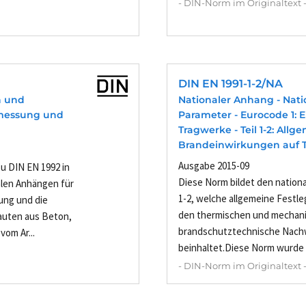
- DIN-Norm im Originaltext 
DIN EN 1991-1-2/NA
n und
Nationaler Anhang - Nati
emessung und
Parameter - Eurocode 1: 
Tragwerke - Teil 1-2: All
Brandeinwirkungen auf 
Ausgabe 2015-09
u DIN EN 1992 in
Diese Norm bildet den nation
alen Anhängen für
1-2, welche allgemeine Fest
ung und die
den thermischen und mechani
auten aus Beton,
brandschutztechnische Nach
om Ar...
beinhaltet.Diese Norm wurde
- DIN-Norm im Originaltext 