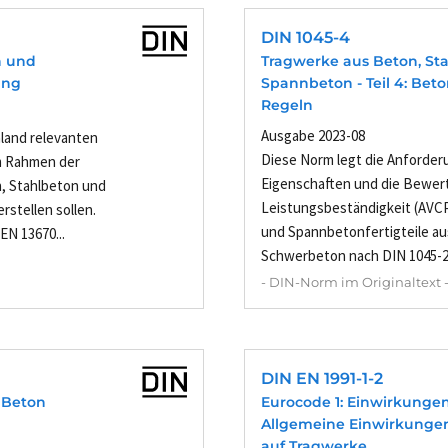
DIN 1045-4
n und
Tragwerke aus Beton, St
ung
Spannbeton - Teil 4: Beto
Regeln
Ausgabe 2023-08
land relevanten
Diese Norm legt die Anforder
m Rahmen der
Eigenschaften und die Bewer
, Stahlbeton und
Leistungsbeständigkeit (AVCP
stellen sollen.
und Spannbetonfertigteile au
N 13670...
Schwerbeton nach DIN 1045-2 f
- DIN-Norm im Originaltext 
DIN EN 1991-1-2
 Beton
Eurocode 1: Einwirkungen 
Allgemeine Einwirkunge
auf Tragwerke