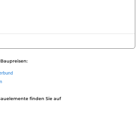
 Baupreisen:
erbund
en
Bauelemente finden Sie auf