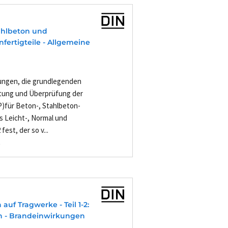
ahlbeton und
nfertigteile - Allgemeine
ungen, die grundlegenden
tung und Überprüfung der
)für Beton-, Stahlbeton-
s Leicht-, Normal und
est, der so v...
-
auf Tragwerke - Teil 1-2:
n - Brandeinwirkungen