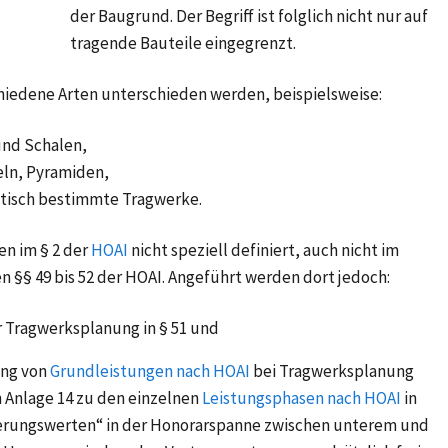
der Baugrund. Der Begriff ist folglich nicht nur auf
tragende Bauteile eingegrenzt.
iedene Arten unterschieden werden, beispielsweise:
und Schalen,
ln, Pyramiden,
atisch bestimmte Tragwerke.
fen im
§ 2
der
HOAI
nicht speziell definiert, auch nicht im
en
§§ 49 bis 52
der HOAI. Angeführt werden dort jedoch:
r Tragwerksplanung in
§ 51
und
ung von
Grundleistungen nach HOAI
bei Tragwerksplanung
n
Anlage 14
zu den einzelnen
Leistungsphasen nach HOAI
in
tierungswerten“ in der Honorarspanne zwischen unterem und