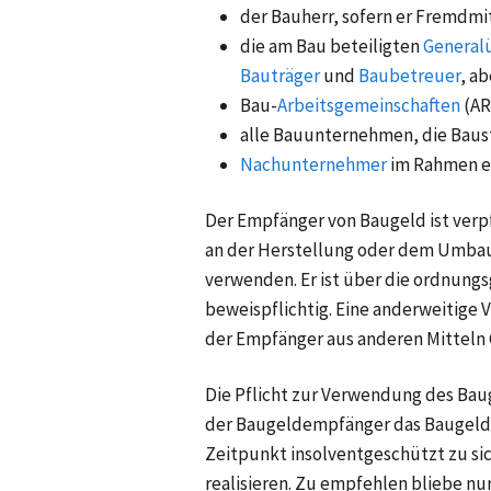
der Bauherr, sofern er Fremdmi
die am Bau beteiligten
General
Bauträger
und
Baubetreuer
, a
Bau-
Arbeitsgemeinschaften
(AR
alle Bauunternehmen, die Baus
Nachunternehmer
im Rahmen e
Der Empfänger von Baugeld ist verpf
an der Herstellung oder dem Umbau 
verwenden. Er ist über die ordnun
beweispflichtig. Eine anderweitige 
der Empfänger aus anderen Mitteln G
Die Pflicht zur Verwendung des Ba
der Baugeldempfänger das Baugeld a
Zeitpunkt insolventgeschützt zu sic
realisieren. Zu empfehlen bliebe nu