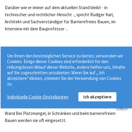
Darüber wie er immer auf dem aktuellen Stand bleibt - in
technischer und rechtlicher Hinsicht -, spricht Rüdiger Karl,
Architekt und Sachverständiger für Barrierefreies Bauen, im
Interview mit dem Bauprofessor ...
Baukonstruktion
Um Ihnen den bestmöglichen Service zu bieten, verwenden wir
Cookies. Einige dieser Cookies sind erforderlich für den
Schiebetür
reibungslosen Ablauf dieser Website, andere helfen uns, Inhalte
auf Sie zugeschnitten anzubieten. Wenn Sie auf „ Ich
akzeptiere“ klicken, stimmen Sie der Verwendung von Cookies
zu.
Individuelle Cookie-Einstellungen
Ich akzeptiere
Schiebetüren öffnen sich durch horizontales Schieben parallel zur
Wand Bei Platzmangel, in Schränken und beim barrierefreien
Bauen werden sie oft eingesetzt.