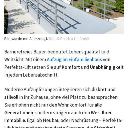
Bild wurde mit AI erzeugt.
Bild: © Perfekta-Lift GmbH
Barrierefreies Bauen bedeutet Lebensqualität und
Weitsicht. Mit einem
Aufzug im Einfamilienhaus
von
Perfekta-Lift setzen Sie auf
Komfort
und
Unabhängigkeit
in jedem Lebensabschnitt.
Moderne Aufzuglösungen integrieren sich
diskret
und
stilvoll
in Ihr Zuhause, ohne viel Platz zu beanspruchen.
Sie erhöhen nicht nur den Wohnkomfort für
alle
Generationen
, sondern steigern auch den
Wert Ihrer
Immobilie
. Egal ob Neubau oder Nachrüstung – Perfekta-
Lift bietet maßgeschneiderte Systeme, die
Sicherheit