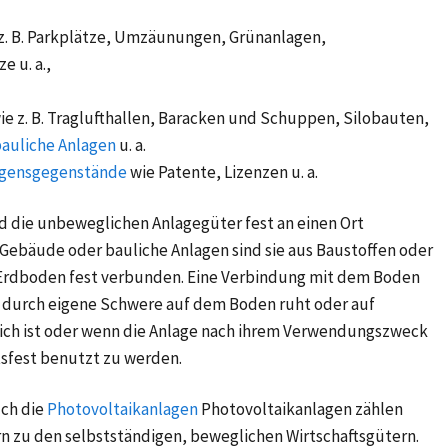
z. B. Parkplätze, Umzäunungen, Grünanlagen,
 u. a.,
e z. B. Traglufthallen, Baracken und Schuppen, Silobauten,
auliche Anlagen
u. a.
ögensgegenstände
wie Patente, Lizenzen u. a.
d die unbeweglichen Anlagegüter fest an einen Ort
 Gebäude oder bauliche Anlagen sind sie aus Baustoffen oder
 Erdboden fest verbunden. Eine Verbindung mit dem Boden
 durch eigene Schwere auf dem Boden ruht oder auf
ich ist oder wenn die Anlage nach ihrem Verwendungszweck
sfest benutzt zu werden.
uch die
Photovoltaikanlagen
Photovoltaikanlagen zählen
n zu den selbstständigen, beweglichen Wirtschaftsgütern.