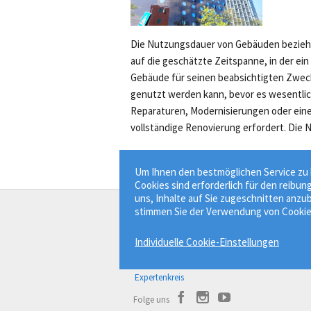
Die Nutzungsdauer von Gebäuden bezieht
auf die geschätzte Zeitspanne, in der ein
Gebäude für seinen beabsichtigten Zwec
genutzt werden kann, bevor es wesentli
Reparaturen, Modernisierungen oder ein
vollständige Renovierung erfordert. Die N.
Um Ihnen den bestmöglichen Service zu b
Cookies sind erforderlich für den reibun
uns, Inhalte auf Sie zugeschnitten anzub
stimmen Sie der Verwendung von Cookie
Der Bauprofessor
Individuelle Cookie-Einstellungen
Bauwissen besser finden.
Über Bauprofessor
Expertenkreis
Folge uns