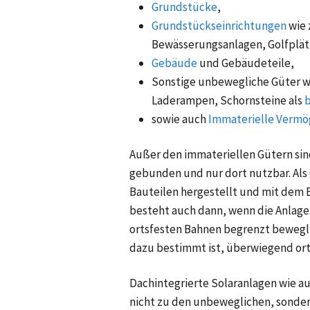
Grundstücke
,
Grundstückseinrichtungen
wie 
Bewässerungsanlagen, Golfplätze
Gebäude
und Gebäudeteile,
Sonstige unbewegliche Güter wi
Laderampen, Schornsteine als
b
sowie auch
Immaterielle Verm
Außer den immateriellen Gütern sin
gebunden und nur dort nutzbar. Als
Bauteilen hergestellt und mit dem
besteht auch dann, wenn die Anlage
ortsfesten Bahnen begrenzt bewegl
dazu bestimmt ist, überwiegend ort
Dachintegrierte Solaranlagen wie a
nicht zu den unbeweglichen, sonder