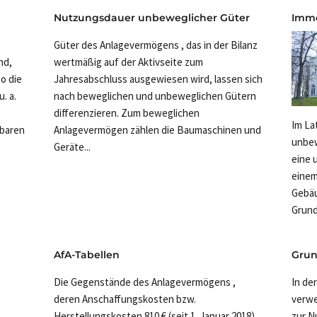
Nutzungsdauer unbeweglicher Güter
Immo
Güter des Anlagevermögens , das in der Bilanz
nd,
wertmäßig auf der Aktivseite zum
o die
Jahresabschluss ausgewiesen wird, lassen sich
. a.
nach beweglichen und unbeweglichen Gütern
differenzieren. Zum beweglichen
Im La
zbaren
Anlagevermögen zählen die Baumaschinen und
unbew
Geräte...
eine 
einem
Gebäu
Grund
AfA-Tabellen
Grun
Die Gegenstände des Anlagevermögens ,
In der
deren Anschaffungskosten bzw.
verwe
Herstellungskosten 810 € (seit 1. Januar 2018)
zur N