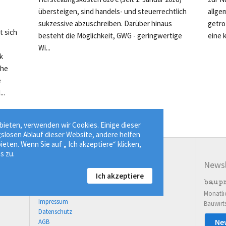
übersteigen, sind handels- und steuerrechtlich
allgem
sukzessive abzuschreiben. Darüber hinaus
getro
 sich
besteht die Möglichkeit, GWG - geringwertige
eine 
Wi...
k
che
e
..
ieten, verwenden wir Cookies. Einige dieser
gslosen Ablauf dieser Website, andere helfen
ieten. Wenn Sie auf „ Ich akzeptiere“ klicken,
s zu.
Service
Newsl
Ich akzeptiere
03643 77814-00
Kontaktformular
Monatli
Impressum
Bauwirt
Datenschutz
Ne
AGB