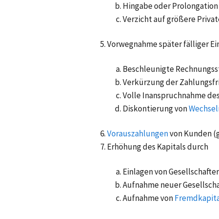
Hingabe oder Prolongation
Verzicht auf größere Priv
Vorwegnahme später fälliger E
Beschleunigte Rechnungss
Verkürzung der Zahlungsfr
Volle Inanspruchnahme des
Diskontierung von
Wechsel
Vorauszahlungen
von Kunden (ge
Erhöhung des
Kapitals
durch
Einlagen von Gesellschafte
Aufnahme neuer Gesellscha
Aufnahme von
Fremdkapita