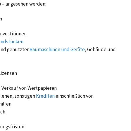
 – angesehen werden:
n
Investitionen
undstücken
end genutzter
Baumaschinen und Geräte
, Gebäude und
Lizenzen
 Verkauf von Wertpapieren
lehen, sonstigen
Krediten
einschließlich von
hilfen
rch
ungsfristen