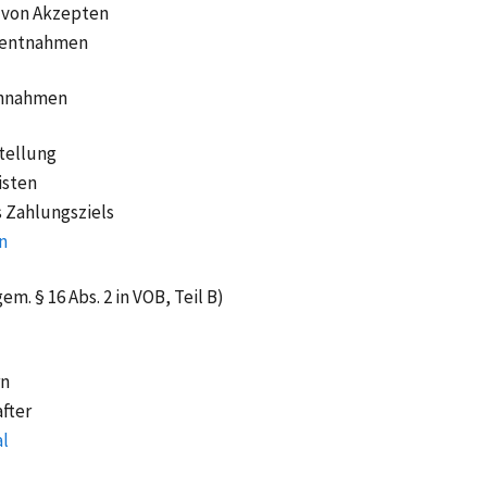
 von Akzepten
atentnahmen
innahmen
tellung
isten
 Zahlungsziels
n
m. § 16 Abs. 2 in VOB, Teil B)
rn
fter
l