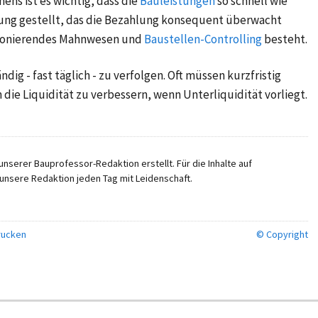
ns ist es wichtig, dass die
Bauleistungen
so schnell wie
ung gestellt, das die Bezahlung konsequent überwacht
tionierendes Mahnwesen und
Baustellen-Controlling
besteht.
ändig - fast täglich - zu verfolgen. Oft müssen kurzfristig
ie Liquidität zu verbessern, wenn Unterliquidität vorliegt.
nserer Bauprofessor-Redaktion erstellt. Für die Inhalte auf
unsere Redaktion jeden Tag mit Leidenschaft.
ucken
© Copyright