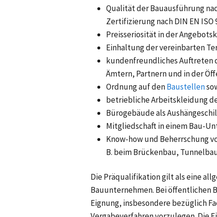
Qualität der Bauausführung na
Zertifizierung nach DIN EN ISO 
Preisseriosität in der Angebots
Einhaltung der vereinbarten Te
kundenfreundliches Auftreten 
Ämtern, Partnern und in der Öff
Ordnung auf den
Baustellen
so
betriebliche Arbeitskleidung d
Bürogebäude als Aushängeschi
Mitgliedschaft in einem Bau-U
Know-how und Beherrschung von
B. beim Brückenbau, Tunnelbau 
Die Präqualifikation gilt als eine 
Bauunternehmen. Bei öffentlichen B
Eignung, insbesondere bezüglich Fac
Vergabeverfahren vorzulegen. Die E