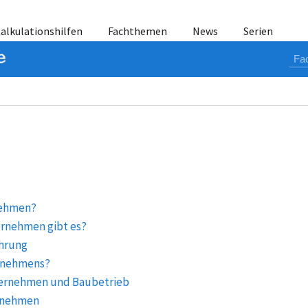
alkulationshilfen
Fachthemen
News
Serien
nehmen?
rnehmen gibt es?
hrung
ernehmens?
ternehmen und Baubetrieb
rnehmen