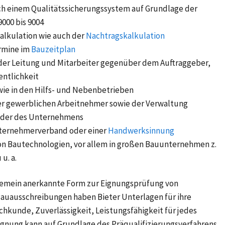
ch einem Qualitätssicherungssystem auf Grundlage der
9000 bis 9004
kalkulation wie auch der
Nachtragskalkulation
rmine im
Bauzeitplan
der Leitung und Mitarbeiter gegenüber dem Auftraggeber,
entlichkeit
wie in den Hilfs- und Nebenbetrieben
er gewerblichen Arbeitnehmer sowie der Verwaltung
lder des Unternehmens
nternehmerverband oder einer
Handwerksinnung
 Bautechnologien, vor allem in großen Bauunternehmen z.
u. a.
allgemein anerkannte Form zur Eignungsprüfung von
auausschreibungen haben Bieter Unterlagen für ihre
hkunde, Zuverlässigkeit, Leistungsfähigkeit für jedes
ignung kann auf Grundlage des Präqualifizierungsverfahrens