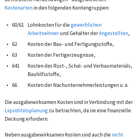
Kostenarten
in den folgenden Kontengruppen:
•
60/61
Lohnkosten für die
gewerblichen
Arbeitnehmer
und Gehälter der
Angestellten
,
•
62
Kosten der Bau- und Fertigungsstoffe,
•
63
Kosten der Fertigerzeugnisse,
•
641
Kosten des Rüst-, Schal- und Verbaumaterials,
Bauhilfsstoffe,
•
66
Kosten der Nachunternehmerleistungen u. a.
Die ausgabewirksamen Kosten sind in Verbindung mit der
Liquiditätsplanung
zu betrachten, da sie eine finanzielle
Deckung erfordern.
Neben ausgabewirksamen Kosten sind auch die
nicht