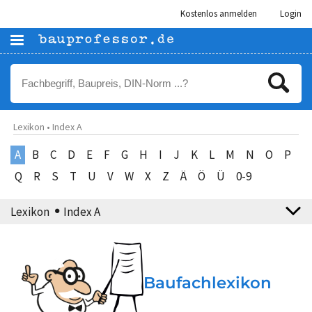
Kostenlos anmelden
Login
Lexikon • Index A
A
B
C
D
E
F
G
H
I
J
K
L
M
N
O
P
Q
R
S
T
U
V
W
X
Z
Ä
Ö
Ü
0-9
Lexikon
Index A
Baufachlexikon