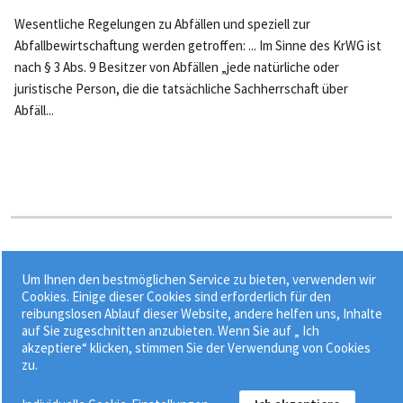
Wesentliche Regelungen zu Abfällen und speziell zur
Abfallbewirtschaftung werden getroffen: ... Im Sinne des KrWG ist
nach § 3 Abs. 9 Besitzer von Abfällen „jede natürliche oder
juristische Person, die die tatsächliche Sachherrschaft über
Abfäll...
Stichworte:
Um Ihnen den bestmöglichen Service zu bieten, verwenden wir
•
•
Abbrucharbeiten
Bau- und Abbruchabfälle
Cookies. Einige dieser Cookies sind erforderlich für den
reibungslosen Ablauf dieser Website, andere helfen uns, Inhalte
•
•
Bauhauptgewerbe
Bauhilfsstoffe
Bauplanung
auf Sie zugeschnitten anzubieten. Wenn Sie auf „ Ich
akzeptiere“ klicken, stimmen Sie der Verwendung von Cookies
zu.