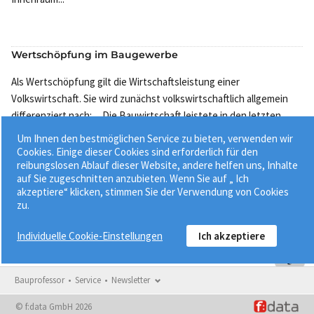
Wertschöpfung im Baugewerbe
Als Wertschöpfung gilt die Wirtschaftsleistung einer
Volkswirtschaft. Sie wird zunächst volkswirtschaftlich allgemein
differenziert nach: ... Die Bauwirtschaft leistete in den letzten
Jahrzehnten einen unterschiedlich hohen Beitrag zur
Um Ihnen den bestmöglichen Service zu bieten, verwenden wir
Bruttowerts...
Cookies. Einige dieser Cookies sind erforderlich für den
reibungslosen Ablauf dieser Website, andere helfen uns, Inhalte
auf Sie zugeschnitten anzubieten. Wenn Sie auf „ Ich
akzeptiere“ klicken, stimmen Sie der Verwendung von Cookies
zu.
Individuelle Cookie-Einstellungen
Ich akzeptiere
Bauprofessor
Service
Newsletter
© f:data GmbH 2026