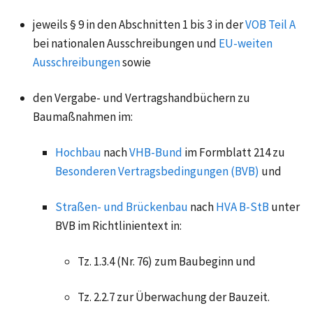
jeweils § 9 in den Abschnitten 1 bis 3 in der
VOB Teil A
bei nationalen Ausschreibungen und
EU-weiten
Ausschreibungen
sowie
den
Vergabe- und Vertragshandbüchern
zu
Baumaßnahmen im:
Hochbau
nach
VHB-Bund
im Formblatt 214 zu
Besonderen Vertragsbedingungen (BVB)
und
Straßen- und Brückenbau
nach
HVA B-StB
unter
BVB im Richtlinientext in:
Tz. 1.3.4 (Nr. 76) zum Baubeginn und
Tz. 2.2.7 zur Überwachung der Bauzeit.