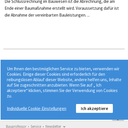
Die Schlussrechnung im Bauwesen ist die Abrechnung, die am
Ende einer Baumaßnahme erstellt wird. Voraussetzung dafür ist
die Abnahme der vereinbarten Bauleistungen. ...
Stichworte:
Um Ihnen den bestmöglichen Service zu bieten, verwenden wir
•
•
•
Abschlagsrechnungen
Auftraggeber
Bauleistung
Cookies. Einige dieser Cookies sind erforderlich für den
reibungslosen Ablauf dieser Website, andere helfen uns, Inhalte
•
Bauvertrag nach BGB
Schlussrechnung
auf Sie zugeschnitten anzubieten. Wenn Sie auf „ Ich
akzeptiere“ klicken, stimmen Sie der Verwendung von Cookies
zu.
Individuelle Cookie-Einstellungen
Ich akzeptiere
Bauprofessor
Service
Newsletter